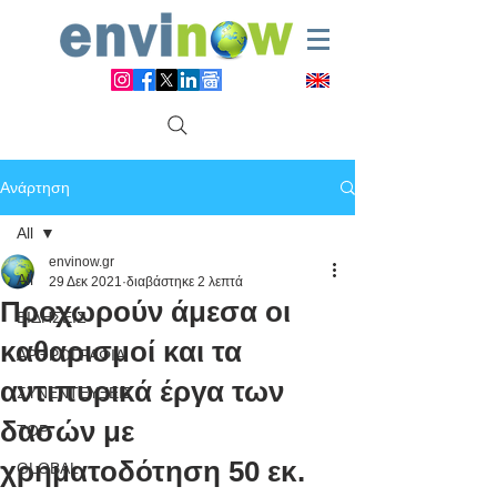
Ανάρτηση
All
envinow.gr
All
29 Δεκ 2021
διαβάστηκε 2 λεπτά
Προχωρούν άμεσα οι
ΕΙΔΗΣΕΙΣ
καθαρισμοί και τα
ΑΡΘΡΟΓΡΑΦΙΑ
αντιπυρικά έργα των
ΣΥΝΕΝΤΕΥΞΕΙΣ
δασών με
TOP
χρηματοδότηση 50 εκ.
GLOBAL