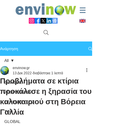
Ανάρτηση
All
envinow.gr
All
13 Δεκ 2022
διαβάστηκε 1 λεπτά
Προβλήματα σε κτίρια
ΕΙΔΗΣΕΙΣ
προκάλεσε η ξηρασία του
ΑΡΘΡΟΓΡΑΦΙΑ
καλοκαιριού στη Βόρεια
ΣΥΝΕΝΤΕΥΞΕΙΣ
Γαλλία
TOP
GLOBAL