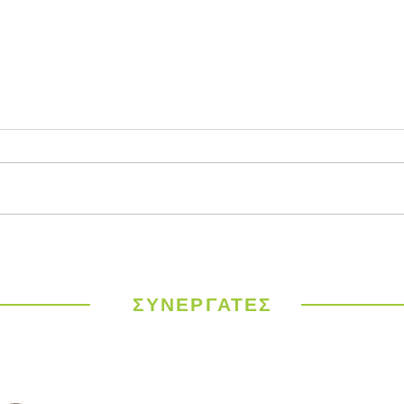
Παγκόσμιος
ΥΠΕΝ
Μετεωρολογικός
έργα
Οργανισμός: Ιστορικός
σε 9
καύσωνας σαρώνει την
ΣΥΝΕΡΓΑΤΕΣ
Ευρώπη