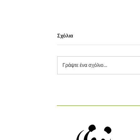
Σχόλια
Γράψτε ένα σχόλιο...
Διαγωνισμός Καινοτομίας
ΕΕΔΣΑ 2026: Καινοτόμες
Ιδέες και Λύσεις στην
Κυκλική Οικονομία