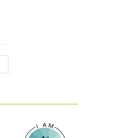
: 15 εκατ. ευρώ για 10
 κατά της λειψυδρίας
 νησιά