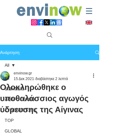
Ανάρτηση
All
envinow.gr
All
15 Δεκ 2021
διαβάστηκε 2 λεπτά
Ολοκληρώθηκε ο
ΕΙΔΗΣΕΙΣ
υποθαλάσσιος αγωγός
ΑΡΘΡΟΓΡΑΦΙΑ
ύδρευσης της Αίγινας
ΣΥΝΕΝΤΕΥΞΕΙΣ
TOP
GLOBAL