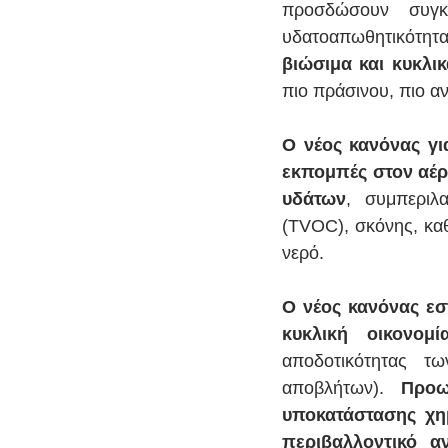
προσδώσουν συγκε
υδατοαπωθητικότητα
βιώσιμα και κυκλι
πιο πράσινου, πιο 
Ο νέος κανόνας γι
εκπομπές στον αέρα
υδάτων
, συμπεριλ
(TVOC), σκόνης, καθ
νερό. 
Ο νέος κανόνας εστ
κυκλική οικονομί
αποδοτικότητας τ
αποβλήτων). 
Προω
υποκατάστασης χημ
περιβαλλοντικό α