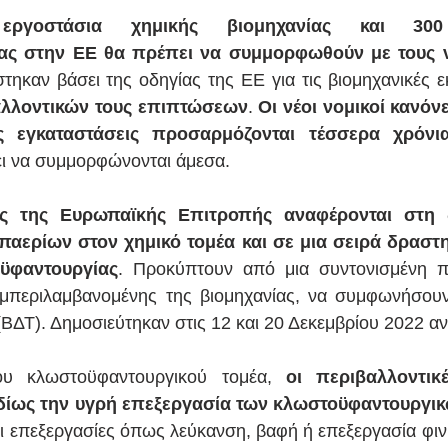
ργοστάσια χημικής βιομηχανίας και 300 β
ς στην ΕΕ θα πρέπει να συμμορφωθούν με τους νέ
τηκαν βάσει της οδηγίας της ΕΕ για τις βιομηχανικές 
αλλοντικών τους επιπτώσεων
. 
Οι νέοι νομικοί κανόν
ς εγκαταστάσεις προσαρμόζονται τέσσερα χρόνι
ει να συμμορφώνονται άμεσα.
ς της Ευρωπαϊκής Επιτροπής αναφέρονται στη δι
παερίων στον χημικό τομέα και σε μια σειρά δραστη
ϋφαντουργίας
. Προκύπτουν από μια συντονισμένη π
μπεριλαμβανομένης της βιομηχανίας, να συμφωνήσουν 
(ΒΔΤ). Δημοσιεύτηκαν στις 12 και 20 Δεκεμβρίου 2022 αν
ου κλωστοϋφαντουργικού τομέα, 
οι περιβαλλοντικέ
δίως την υγρή επεξεργασία των κλωστοϋφαντουργι
ι επεξεργασίες όπως λεύκανση, βαφή ή επεξεργασία φινιρ