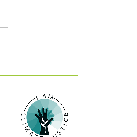
: 15 εκατ. ευρώ για 10
 κατά της λειψυδρίας
 νησιά