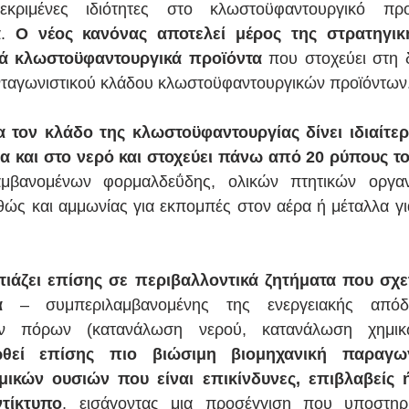
κριμένες ιδιότητες στο κλωστοϋφαντουργικό πρ
. 
Ο νέος κανόνας αποτελεί μέρος της στρατηγική
κά κλωστοϋφαντουργικά προϊόντα
 που στοχεύει στη δ
ανταγωνιστικού κλάδου κλωστοϋφαντουργικών προϊόντων
α τον κλάδο της κλωστοϋφαντουργίας δίνει ιδιαίτερ
 και στο νερό και στοχεύει πάνω από 20 ρύπους του
αμβανομένων φορμαλδεΰδης, ολικών πτητικών οργα
ώς και αμμωνίας για εκπομπές στον αέρα ή μέταλλα γι
ιάζει επίσης σε περιβαλλοντικά ζητήματα που σχετί
α
 – συμπεριλαμβανομένης της ενεργειακής απόδ
ων πόρων (κατανάλωση νερού, κατανάλωση χημικ
θεί επίσης πιο βιώσιμη βιομηχανική παραγω
ικών ουσιών που είναι επικίνδυνες, επιβλαβείς 
ντίκτυπο
, εισάγοντας μια προσέγγιση που υποστηρί