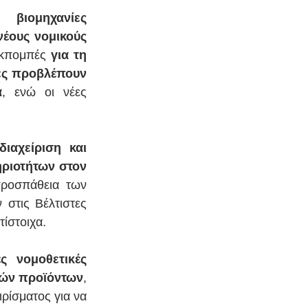
ιομηχανίες 
ους νομικούς 
εκπομπές 
για τη 
ες προβλέπουν 
α
, ενώ οι νέες 
αχείριση και 
ριοτήτων στον 
ροσπάθεια των 
στις Βέλτιστες 
τίστοιχα.
ς νομοθετικές 
κών προϊόντων
, 
ίσματος για να 