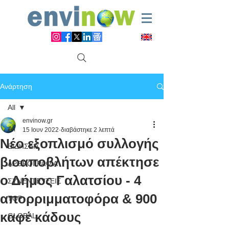
Ανάρτηση
All
envinow.gr
All
15 Ιουν 2022
διαβάστηκε 2 λεπτά
Νέο εξοπλισμό συλλογής
ΕΙΔΗΣΕΙΣ
βιοαποβλήτων απέκτησε
ΑΡΘΡΟΓΡΑΦΙΑ
ο Δήμος Γαλατσίου - 4
ΣΥΝΕΝΤΕΥΞΕΙΣ
απορριμματοφόρα & 900
TOP
καφέ κάδους
GLOBAL