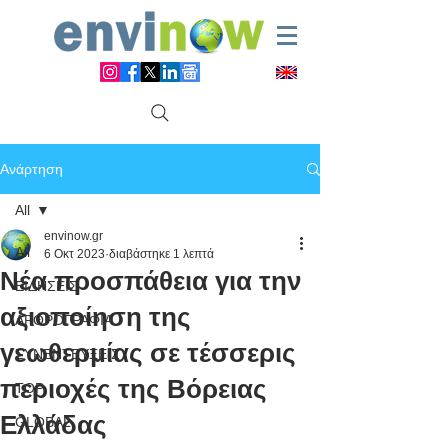
Ανάρτηση
All
envinow.gr
All
6 Οκτ 2023
διαβάστηκε 1 λεπτά
Νέα προσπάθεια για την
ΕΙΔΗΣΕΙΣ
αξιοποίηση της
ΑΡΘΡΟΓΡΑΦΙΑ
γεωθερμίας σε τέσσερις
ΣΥΝΕΝΤΕΥΞΕΙΣ
περιοχές της Βόρειας
TOP
Ελλάδας
GLOBAL