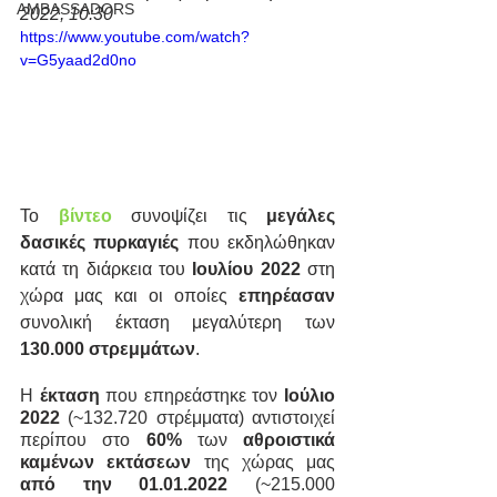
AMBASSADORS
2022, 10:30
https://www.youtube.com/watch?
v=G5yaad2d0no
Το 
βίντεο
συνοψίζει τις 
μεγάλες 
δασικές πυρκαγιές
 που εκδηλώθηκαν 
κατά τη διάρκεια του 
Ιουλίου 2022
 στη 
χώρα μας και οι οποίες 
επηρέασαν
συνολική έκταση μεγαλύτερη των 
130.000 στρεμμάτων
.
Η 
έκταση
 που επηρεάστηκε τον 
Ιούλιο 
2022
 (~132.720 στρέμματα) αντιστοιχεί 
περίπου στο 
60%
 των 
αθροιστικά 
καμένων εκτάσεων
 της χώρας μας 
από την 01.01.2022
 (~215.000 