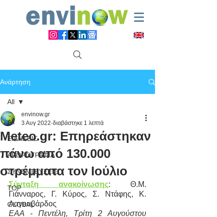
Ανάρτηση
All
envinow.gr
All
3 Αυγ 2022
διαβάστηκε 1 λεπτά
Meteo.gr: Επηρεάστηκαν
ΕΙΔΗΣΕΙΣ
πάνω από 130.000
ΑΡΘΡΟΓΡΑΦΙΑ
στρέμματα τον Ιούλιο
ΣΥΝΕΝΤΕΥΞΕΙΣ
Σύνταξη ανακοίνωσης
: Θ.Μ. 
TOP
Γιάνναρος, Γ. Κύρος, Σ. Ντάφης, Κ. 
Λαγουβάρδος
GLOBAL
ΕΑΑ - Πεντέλη, Τρίτη 2 Αυγούστου 