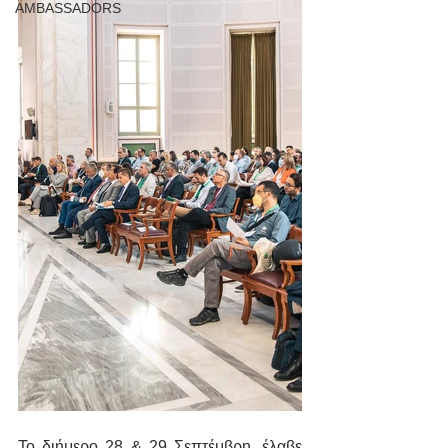
AMBASSADORS
Το διήμερο 28 & 29 Σεπτέμβρη, έλαβε 