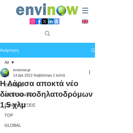
Ανάρτηση
All
envinow.gr
All
14 Δεκ 2022
διαβάστηκε 2 λεπτά
Η Λάρισα αποκτά νέο
ΕΙΔΗΣΕΙΣ
δίκτυο ποδηλατοδρόμων
ΑΡΘΡΟΓΡΑΦΙΑ
1,5 χλμ
ΣΥΝΕΝΤΕΥΞΕΙΣ
TOP
GLOBAL