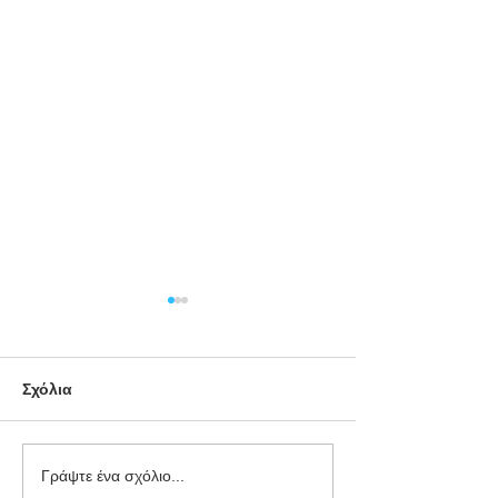
Σχόλια
Παγκόσμιος
ΥΠΕΝ: 15 εκατ.
Γράψτε ένα σχόλιο...