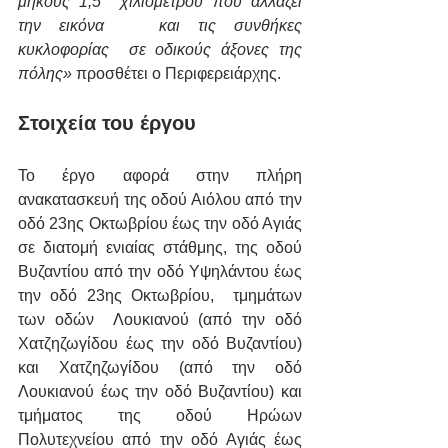
μήκους 1,5  χιλιομέτρου που αλλάζει  
την εικόνα   και τις συνθήκες 
κυκλοφορίας  σε οδικούς άξονες της 
πόλης»
 προσθέτει ο Περιφερειάρχης.
Στοιχεία του έργου
Το έργο αφορά στην πλήρη 
ανακατασκευή της οδού Αιόλου από την 
οδό 23ης Οκτωβρίου έως την οδό Αγιάς 
σε διατομή ενιαίας στάθμης, της οδού 
Βυζαντίου από την οδό Υψηλάντου έως 
την οδό 23ης Οκτωβρίου,  τμημάτων  
των οδών  Λουκιανού (από την οδό 
Χατζηζωγίδου έως την οδό Βυζαντίου) 
και Χατζηζωγίδου (από την οδό 
Λουκιανού έως την οδό Βυζαντίου) και 
τμήματος της οδού Ηρώων 
Πολυτεχνείου από την οδό Αγιάς έως 