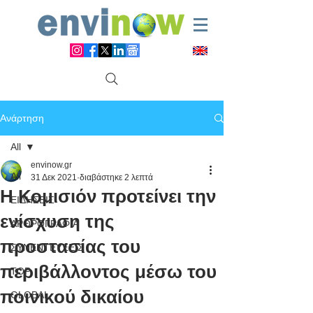
Ανάρτηση
All
envinow.gr
All
31 Δεκ 2021
διαβάστηκε 2 λεπτά
Η Κομισιόν προτείνει την
ΕΙΔΗΣΕΙΣ
ενίσχυση της
ΑΡΘΡΟΓΡΑΦΙΑ
προστασίας του
ΣΥΝΕΝΤΕΥΞΕΙΣ
περιβάλλοντος μέσω του
TOP
ποινικού δικαίου
GLOBAL