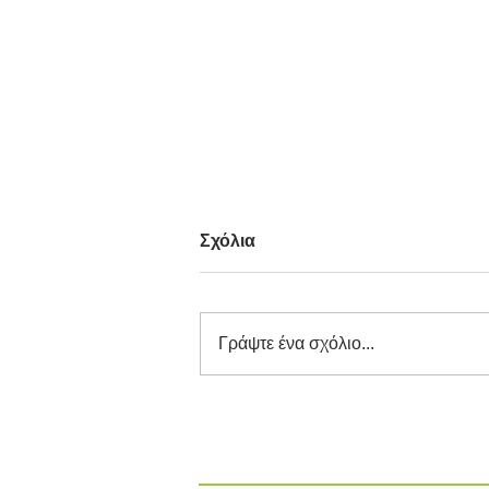
Σχόλια
Γράψτε ένα σχόλιο...
Διαγωνισμός Καινοτομίας
ΕΕΔΣΑ 2026: Καινοτόμες
Ιδέες και Λύσεις στην
Κυκλική Οικονομία