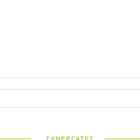
Παγκόσμιος
ΥΠΕΝ
Μετεωρολογικός
έργα
Οργανισμός: Ιστορικός
σε 9
καύσωνας σαρώνει την
ΣΥΝΕΡΓΑΤΕΣ