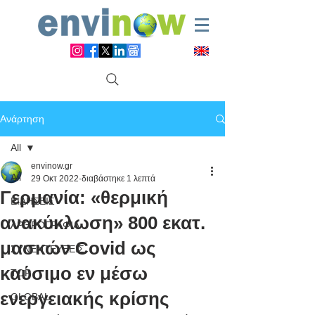
Ανάρτηση
All
envinow.gr
All
29 Οκτ 2022
διαβάστηκε 1 λεπτά
Γερμανία: «θερμική
ΕΙΔΗΣΕΙΣ
ανακύκλωση» 800 εκατ.
ΑΡΘΡΟΓΡΑΦΙΑ
μασκών Covid ως
ΣΥΝΕΝΤΕΥΞΕΙΣ
καύσιμο εν μέσω
TOP
ενεργειακής κρίσης
GLOBAL