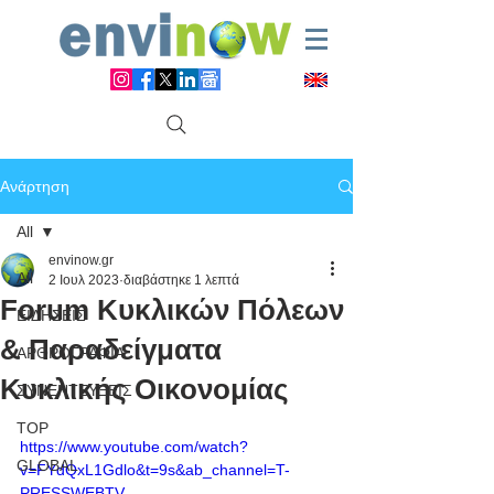
Ανάρτηση
All
envinow.gr
All
2 Ιουλ 2023
διαβάστηκε 1 λεπτά
Forum Κυκλικών Πόλεων
ΕΙΔΗΣΕΙΣ
& Παραδείγματα
ΑΡΘΡΟΓΡΑΦΙΑ
Κυκλικής Οικονομίας
ΣΥΝΕΝΤΕΥΞΕΙΣ
TOP
https://www.youtube.com/watch?
GLOBAL
v=FYdQxL1Gdlo&t=9s&ab_channel=T-
PRESSWEBTV