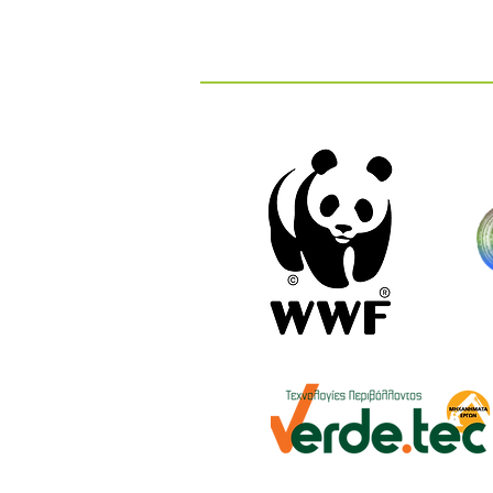
Βασικές Αναλύσεις στα ΚΕΛ
και στους ΧΥΤΑ: Τι Μετράμε
και Γιατί Είναι Σημαντικό;