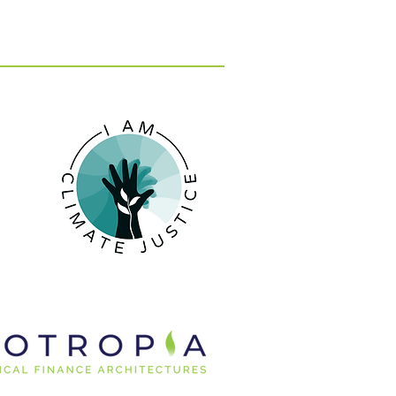
ωνισμός Καινοτομίας
Α 2026: Καινοτόμες
ς και Λύσεις στην
ική Οικονομία