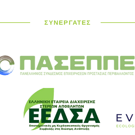
Εμφιάλωση ή
Διαγ
Παγίδευση;Μπουκάλι
ΕΕΔΣ
μισοάδειο ή μισογεμάτο;
Ιδέε
Κυκλ
ΣΥΝΕΡΓΑΤΕΣ