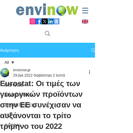
Ανάρτηση
All
envinow.gr
All
29 Δεκ 2022
διαβάστηκε 2 λεπτά
Eurostat: Οι τιμές των
ΕΙΔΗΣΕΙΣ
γεωργικών προϊόντων
ΑΡΘΡΟΓΡΑΦΙΑ
στην ΕΕ συνέχισαν να
ΣΥΝΕΝΤΕΥΞΕΙΣ
αυξάνονται το τρίτο
TOP
τρίμηνο του 2022
GLOBAL