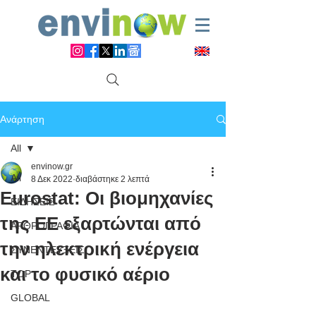
Ανάρτηση
All
envinow.gr
All
8 Δεκ 2022
διαβάστηκε 2 λεπτά
Eurostat: Οι βιομηχανίες
ΕΙΔΗΣΕΙΣ
της ΕΕ εξαρτώνται από
ΑΡΘΡΟΓΡΑΦΙΑ
την ηλεκτρική ενέργεια
ΣΥΝΕΝΤΕΥΞΕΙΣ
και το φυσικό αέριο
TOP
GLOBAL