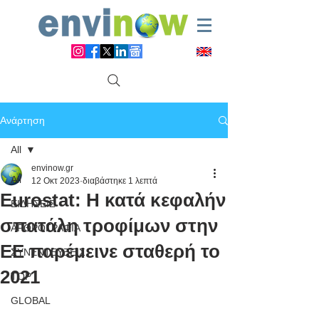
Ανάρτηση
All
envinow.gr
All
12 Οκτ 2023
διαβάστηκε 1 λεπτά
Eurostat: Η κατά κεφαλήν
ΕΙΔΗΣΕΙΣ
σπατάλη τροφίμων στην
ΑΡΘΡΟΓΡΑΦΙΑ
ΕΕ παρέμεινε σταθερή το
ΣΥΝΕΝΤΕΥΞΕΙΣ
2021
TOP
GLOBAL