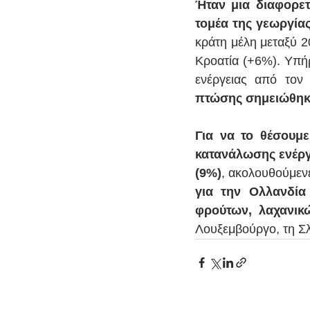
Ήταν μια διαφορετ
τομέα της γεωργίας
κράτη μέλη μεταξύ 2
Κροατία (+6%). Υπήρ
ενέργειας από τον 
πτώσης σημειώθηκαν
Για να το θέσουμε
κατανάλωσης ενέργε
(9%)
, ακολουθούμενε
για την Ολλανδία
φρούτων, λαχανικ
Λουξεμβούργο, τη Σλ