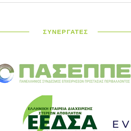
Παγκόσμιος
ΥΠΕΝ
Μετεωρολογικός
έργα
Οργανισμός: Ιστορικός
σε 9
καύσωνας σαρώνει την
ΣΥΝΕΡΓΑΤΕΣ
Ευρώπη