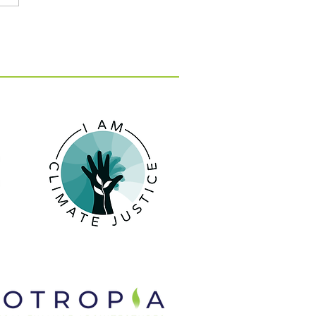
: 15 εκατ. ευρώ για 10
 κατά της λειψυδρίας
 νησιά