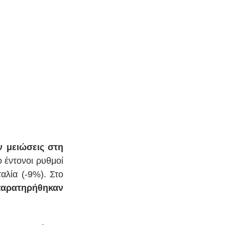
 μειώσεις στη 
ο έντονοι ρυθμοί 
λία (-9%). Στο 
παρατηρήθηκαν 