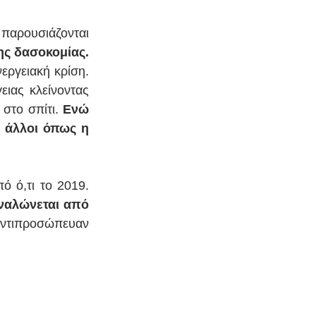
παρουσιάζονται 
ης δασοκομίας.
ργειακή κρίση. 
ιας κλείνοντας 
στο σπίτι. 
Ενώ 
 άλλοι όπως η 
Η συνολική κατανάλωση ενέργειας στην ΕΕ το 2020 ήταν 6% μικρότερη από ό,τι το 2019. 
ναλώνεται από 
αντιπροσώπευαν 