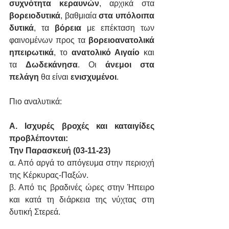
συχνότητα κεραυνών
, αρχικά στα 
βορειοδυτικά
, βαθμιαία 
στα υπόλοιπα 
δυτικά
, τα 
βόρεια
 με επέκταση των 
φαινομένων προς τα 
βορειοανατολικά 
ηπειρωτικά
, το 
ανατολικό Αιγαίο
 και 
τα 
Δωδεκάνησα
. Οι 
άνεμοι στα 
πελάγη
 θα είναι 
ενισχυμένοι
.
Πιο αναλυτικά:
Α. Ισχυρές βροχές και καταιγίδες 
προβλέπονται:
Την Παρασκευή (03-11-23)
α. Από αργά το απόγευμα στην περιοχή 
της Κέρκυρας-Παξών.
β. Από τις βραδινές ώρες στην Ήπειρο 
και κατά τη διάρκεια της νύχτας στη 
δυτική Στερεά.