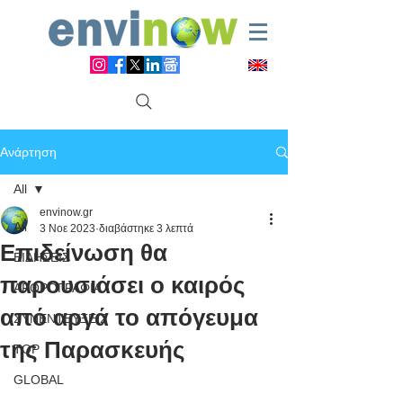
Ανάρτηση
All
envinow.gr
All
3 Νοε 2023
διαβάστηκε 3 λεπτά
Επιδείνωση θα
ΕΙΔΗΣΕΙΣ
παρουσιάσει ο καιρός
ΑΡΘΡΟΓΡΑΦΙΑ
από αργά το απόγευμα
ΣΥΝΕΝΤΕΥΞΕΙΣ
της Παρασκευής
TOP
GLOBAL