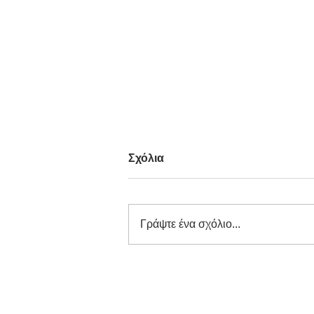
Σχόλια
Γράψτε ένα σχόλιο...
Διαγωνισμός Καινοτομίας
ΕΕΔΣΑ 2026: Καινοτόμες
Ιδέες και Λύσεις στην
Κυκλική Οικονομία