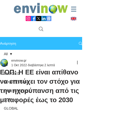
Ανάρτηση
All
envinow.gr
All
1 Οκτ 2022
διαβάστηκε 2 λεπτά
ΕΟΠ: Η ΕΕ είναι απίθανο
ΕΙΔΗΣΕΙΣ
να επιτύχει τον στόχο για
ΑΡΘΡΟΓΡΑΦΙΑ
την ηχορύπανση από τις
ΣΥΝΕΝΤΕΥΞΕΙΣ
μεταφορές έως το 2030
TOP
GLOBAL