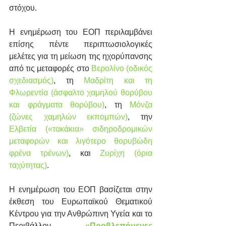
στόχου.
Η ενημέρωση του ΕΟΠ περιλαμβάνει 
επίσης πέντε περιπτωσιολογικές 
μελέτες για τη μείωση της ηχορύπανσης 
από τις μεταφορές στο 
Βερολίνο (οδικός 
σχεδιασμός)
, τη 
Μαδρίτη και τη 
Φλωρεντία (άσφαλτο χαμηλού θορύβου 
και φράγματα θορύβου)
, τη 
Μόνζα 
(ζώνες χαμηλών εκπομπών)
, την 
Ελβετία («τακάκια» σιδηροδρομικών 
μεταφορών και λιγότερο θορυβώδη 
φρένα τρένων)
, και 
Ζυρίχη (όρια 
ταχύτητας)
.
Η ενημέρωση του ΕΟΠ βασίζεται στην 
έκθεση του Ευρωπαϊκού Θεματικού 
Κέντρου για την Ανθρώπινη Υγεία και το 
Περιβάλλον 
«Προβλεπόμενες 