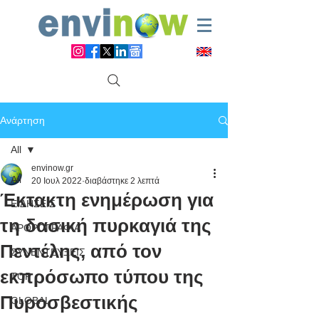
Ανάρτηση
All
envinow.gr
All
20 Ιουλ 2022
διαβάστηκε 2 λεπτά
Έκτακτη ενημέρωση για
ΕΙΔΗΣΕΙΣ
τη δασική πυρκαγιά της
ΑΡΘΡΟΓΡΑΦΙΑ
Πεντέλης, από τον
ΣΥΝΕΝΤΕΥΞΕΙΣ
εκπρόσωπο τύπου της
TOP
Πυροσβεστικής
GLOBAL