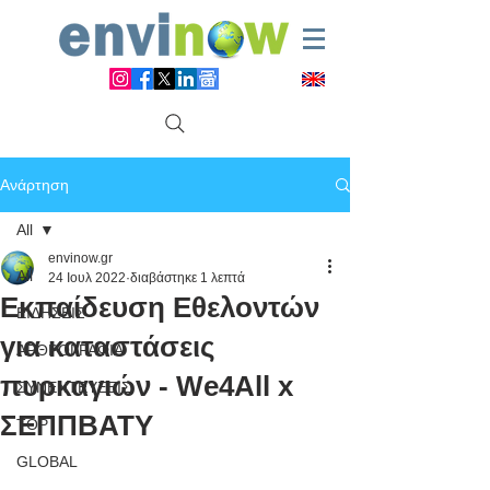
Ανάρτηση
All
envinow.gr
All
24 Ιουλ 2022
διαβάστηκε 1 λεπτά
Εκπαίδευση Εθελοντών
ΕΙΔΗΣΕΙΣ
για καταστάσεις
ΑΡΘΡΟΓΡΑΦΙΑ
πυρκαγιών - We4All x
ΣΥΝΕΝΤΕΥΞΕΙΣ
ΣΕΠΠΒΑΤΥ
TOP
GLOBAL