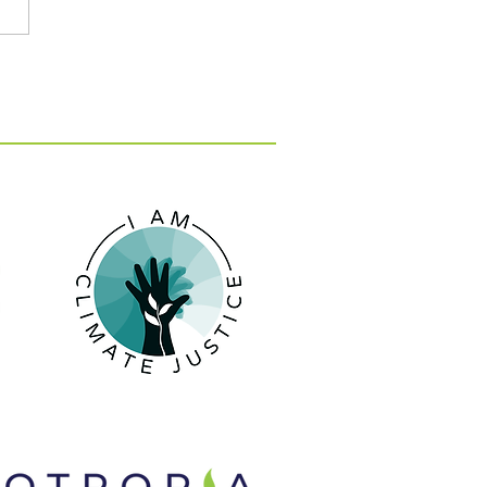
: 15 εκατ. ευρώ για 10
 κατά της λειψυδρίας
 νησιά