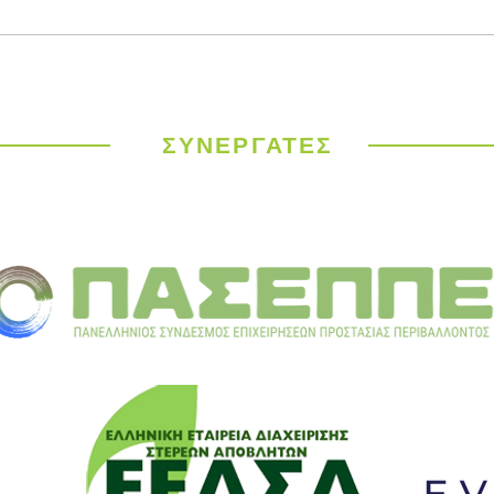
Παγκόσμιος
ΥΠΕΝ
Μετεωρολογικός
έργα
Οργανισμός: Ιστορικός
σε 9
καύσωνας σαρώνει την
ΣΥΝΕΡΓΑΤΕΣ
Ευρώπη