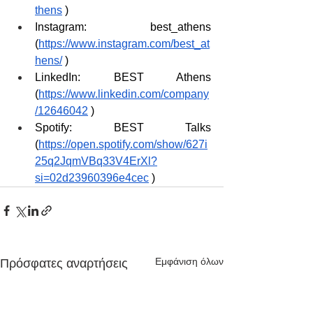
thens
 )
Instagram: best_athens 
(
https://www.instagram.com/best_at
hens/
 )
LinkedIn: BEST Athens 
(
https://www.linkedin.com/company
/12646042
 )
Spotify: BEST Talks 
(
https://open.spotify.com/show/627i
25q2JqmVBq33V4ErXl?
si=02d23960396e4cec
 )
Εμφάνιση όλων
Πρόσφατες αναρτήσεις