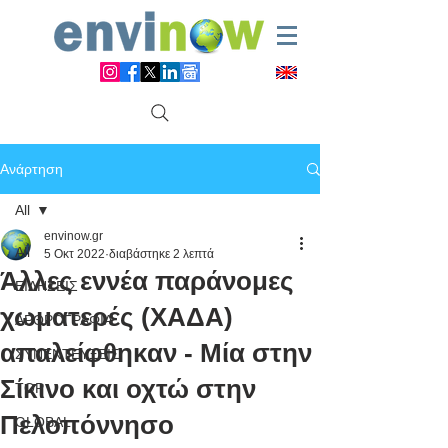
Ανάρτηση
All
envinow.gr
All
5 Οκτ 2022
διαβάστηκε 2 λεπτά
Άλλες εννέα παράνομες
ΕΙΔΗΣΕΙΣ
χωματερές (ΧΑΔΑ)
ΑΡΘΡΟΓΡΑΦΙΑ
απαλείφθηκαν - Μία στην
ΣΥΝΕΝΤΕΥΞΕΙΣ
Σίκινο και οχτώ στην
TOP
Πελοπόννησο
GLOBAL