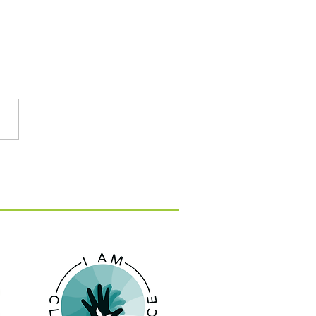
: 15 εκατ. ευρώ για 10
 κατά της λειψυδρίας
 νησιά