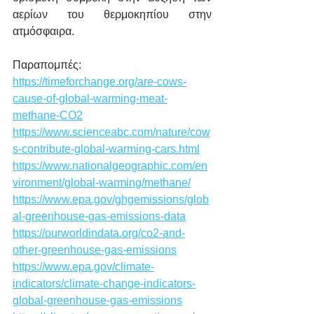
αερίων του θερμοκηπίου στην 
ατμόσφαιρα.  
Παραπομπές: 
https://timeforchange.org/are-cows-
cause-of-global-warming-meat-
methane-CO2
https://www.scienceabc.com/nature/cow
s-contribute-global-warming-cars.html
https://www.nationalgeographic.com/en
vironment/global-warming/methane/
https://www.epa.gov/ghgemissions/glob
al-greenhouse-gas-emissions-data
https://ourworldindata.org/co2-and-
other-greenhouse-gas-emissions
https://www.epa.gov/climate-
indicators/climate-change-indicators-
global-greenhouse-gas-emissions