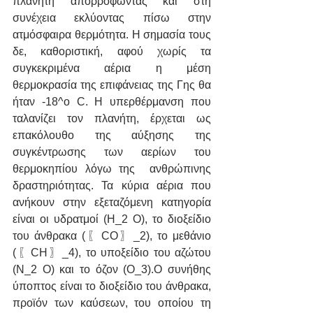
πλανήτη απορροφώντας και στη 
συνέχεια εκλύοντας πίσω στην 
ατμόσφαιρα θερμότητα. Η σημασία τους 
δε, καθοριστική, αφού χωρίς τα 
συγκεκριμένα αέρια η μέση 
θερμοκρασία της επιφάνειας της Γης θα 
ήταν -18^o C. Η υπερθέρμανση που 
ταλανίζει τον πλανήτη, έρχεται ως 
επακόλουθο της αύξησης της 
συγκέντρωσης των αερίων του 
θερμοκηπίου λόγω της  ανθρώπινης 
δραστηριότητας. Τα κύρια αέρια που 
ανήκουν στην εξεταζόμενη κατηγορία 
είναι οι υδρατμοί (H_2 O), το διοξείδιο 
του άνθρακα (〖CO〗_2), το μεθάνιο 
(〖CH〗_4), το υποξείδιο του αζώτου 
(N_2 O) και το όζον (Ο_3).Ο συνήθης 
ύποπτος είναι το διοξείδιο του άνθρακα, 
προϊόν των καύσεων, του οποίου τη 