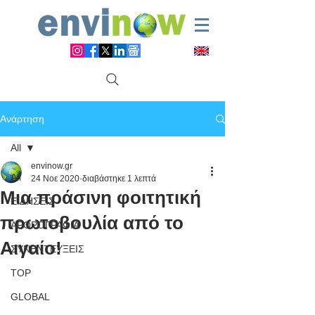
Ανάρτηση
All
envinow.gr
All
24 Νοε 2020
διαβάστηκε 1 λεπτά
Μια πράσινη φοιτητική
ΕΙΔΗΣΕΙΣ
πρωτοβουλία από το
ΑΡΘΡΟΓΡΑΦΙΑ
Αιγαίο!
ΣΥΝΕΝΤΕΥΞΕΙΣ
TOP
GLOBAL