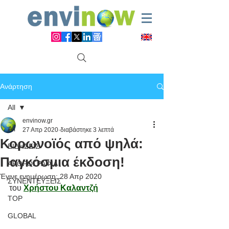
Ανάρτηση
All
envinow.gr
All
27 Απρ 2020
διαβάστηκε 3 λεπτά
Κορωνοϊός από ψηλά:
ΕΙΔΗΣΕΙΣ
Παγκόσμια έκδοση!
ΑΡΘΡΟΓΡΑΦΙΑ
Έγινε ενημέρωση:
28 Απρ 2020
ΣΥΝΕΝΤΕΥΞΕΙΣ
του 
Χρήστου Καλαντζή
TOP
GLOBAL