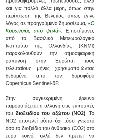
προαναφερόμενες πρωτεύουσες, αλλά 
και για πολλά άλλα μέρη, όπως στην 
περίπτωση της Βενετίας όπως έγινε 
λόγος σε προηγούμενο δημοσίευμα,
«
Ο 
Κορωνοϊός από ψηλά
». Επιστήμονες 
από το Βασιλικό Μετεωρολογικό 
Ινστιτούτο της Ολλανδίας (KNMI) 
παρακολουθούν την ατμοσφαιρική 
ρύπανση στην Ευρώπη τους 
τελευταίους μήνες χρησιμοποιώντας 
δεδομένα από τον δορυφόρο 
Copernicus Sentinel-5P. 
Στην συγκεκριμένη έρευνα 
παρουσιάζεται η αλλαγή στις εκπομπές 
του
 διοξειδίου του αζώτου (NO2)
. Το 
NO2 αποτελεί ρύπο όχι τόσο γνωστό 
όσο το διοξείδιο του άνθρακα (CO2) στο 
ευρύ κοινό, αλλά δεν πρέπει να 