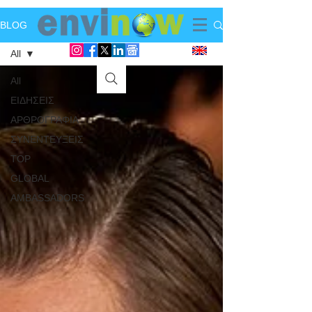
BLOG
All
All
ΕΙΔΗΣΕΙΣ
ΑΡΘΡΟΓΡΑΦΙΑ
ΣΥΝΕΝΤΕΥΞΕΙΣ
TOP
GLOBAL
AMBASSADORS