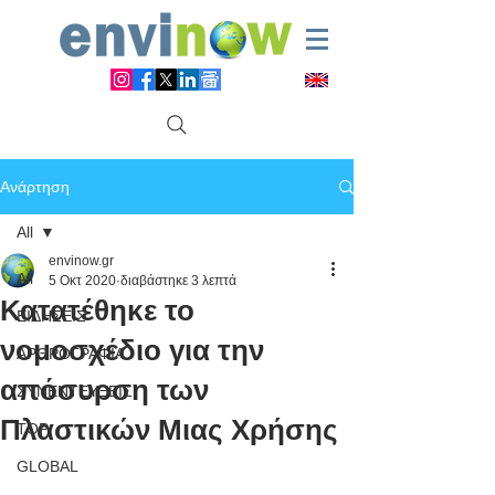
Ανάρτηση
All
envinow.gr
All
5 Οκτ 2020
διαβάστηκε 3 λεπτά
Κατατέθηκε το
ΕΙΔΗΣΕΙΣ
νομοσχέδιο για την
ΑΡΘΡΟΓΡΑΦΙΑ
απόσυρση των
ΣΥΝΕΝΤΕΥΞΕΙΣ
Πλαστικών Μιας Χρήσης
TOP
GLOBAL