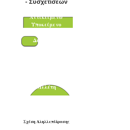
-
Συσχετίσεων
Αντικείμενο/
Υποκείμενο
Διαδικασί
α
Διοικητική
Πράξη
Μελέτη
Κανόνας
Δικαίου
Σχέση Αληλλεπίδρασης