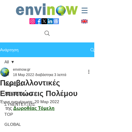
Ανάρτηση
All
envinow.gr
All
18 Μαρ 2022
διαβάστηκε 3 λεπτά
Περιβαλλοντικές
ΕΙΔΗΣΕΙΣ
Επιπτώσεις Πολέμου
ΑΡΘΡΟΓΡΑΦΙΑ
Έγινε ενημέρωση:
20 Μαρ 2022
ΣΥΝΕΝΤΕΥΞΕΙΣ
της 
Δωροθέας Τόμελη
TOP
GLOBAL