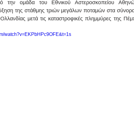
ό την ομάδα του Εθνικού Αστεροσκοπείου Αθηνών/
ξηση της στάθμης τριών μεγάλων ποταμών στα σύνορα 
 Ολλανδίας μετά τις καταστροφικές πλημμύρες της Πέμπ
.com/watch?v=EKPbHPc9OFE&t=1s