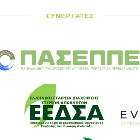
Παγίδευση;Μπουκάλι
ΕΕΔΣ
μισοάδειο ή μισογεμάτο;
Ιδέε
Κυκλ
ΣΥΝΕΡΓΑΤΕΣ