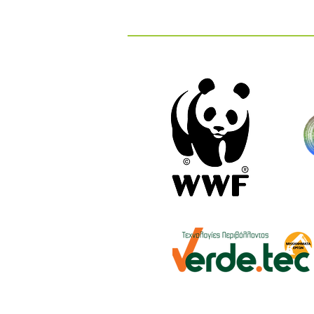
και στους ΧΥΤΑ: Τι Μετράμε
και Γιατί Είναι Σημαντικό;