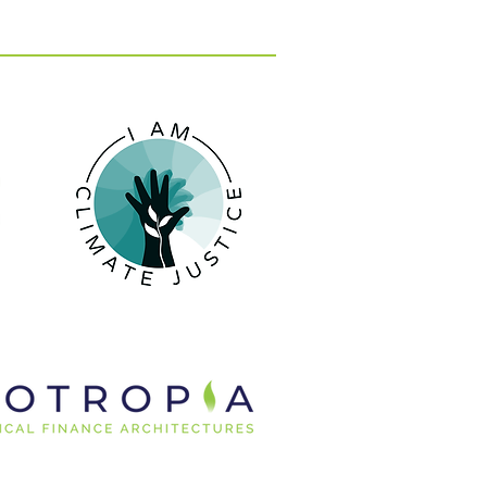
Α 2026: Καινοτόμες
ς και Λύσεις στην
ική Οικονομία