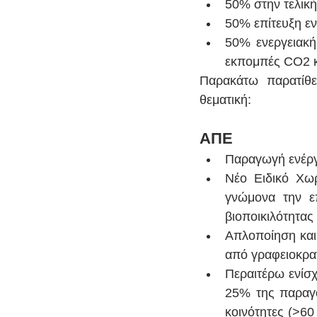
50% στην τελική
50% επίτευξη ε
50% ενεργειακή
εκπομπές CO2 κ
Παρακάτω παρατίθε
θεματική:
ΑΠΕ
Παραγωγή ενέργε
Νέο Ειδικό Χωρ
γνώμονα την επ
βιοποικιλότητας 
Απλοποίηση και 
από γραφειοκρατι
Περαιτέρω ενίσ
25% της παραγό
κοινότητες (>6