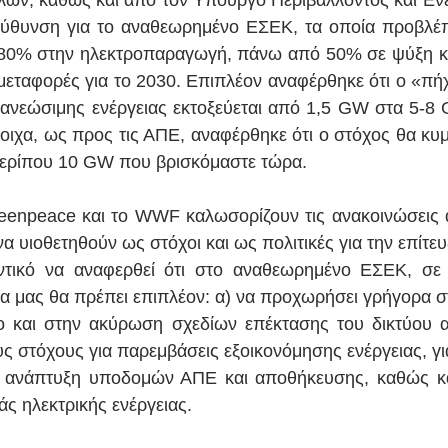
ν, καθώς και από τον Υπουργό Περιβάλλοντος και Ενέρ
ύθυνση για το αναθεωρημένο ΕΣΕΚ, τα οποία προβλέπ
80% στην ηλεκτροπαραγωγή, πάνω από 50% σε ψύξη και
μεταφορές για το 2030. Επιπλέον αναφέρθηκε ότι ο «πήχ
ανεώσιμης ενέργειας εκτοξεύεται από 1,5 GW στα 5-8 
τοιχα, ως προς τις ΑΠΕ, αναφέρθηκε ότι ο στόχος θα κυμ
ερίπου 10 GW που βρισκόμαστε τώρα. 
eenpeace και το WWF καλωσορίζουν τις ανακοινώσεις αυ
 υιοθετηθούν ως στόχοι και ως πολιτικές για την επίτευ
ντικό να αναφερθεί ότι στο αναθεωρημένο ΕΣΕΚ, σε α
 μας θα πρέπει επιπλέον: α) να προχωρήσει γρήγορα σ
ο και στην ακύρωση σχεδίων επέκτασης του δικτύου αε
υς στόχους για παρεμβάσεις εξοικονόμησης ενέργειας, γι
ιη ανάπτυξη υποδομών ΑΠΕ και αποθήκευσης, καθώς κα
ς ηλεκτρικής ενέργειας. 