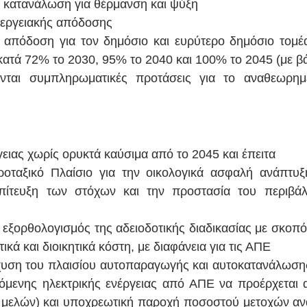
 κατανάλωση για θέρμανση και ψύξη 
νεργειακής απόδοσης 
 απόδοση για τον δημόσιο και ευρύτερο δημόσιο τομέα
ατά 72% το 2030, 95% το 2040 και 100% το 2045 (με βά
νται συμπληρωματικές προτάσεις για το αναθεωρη
ιας χωρίς ορυκτά καύσιμα από το 2045 και έπειτα 
οταξικό Πλαίσιο για την οικολογικά ασφαλή ανάπτυξ
ίτευξη των στόχων και την προστασία του περιβάλλ
εξορθολογισμός της αδειοδοτικής διαδικασίας με σκοπό
κά και διοικητικά κόστη, με διαφάνεια για τις ΑΠΕ 
χυση του πλαισίου αυτοπαραγωγής και αυτοκατανάλωσης
μενης ηλεκτρικής ενέργειας από ΑΠΕ να προέρχεται α
0 μελών) και υποχρεωτική παροχή ποσοστού μετοχών ανά