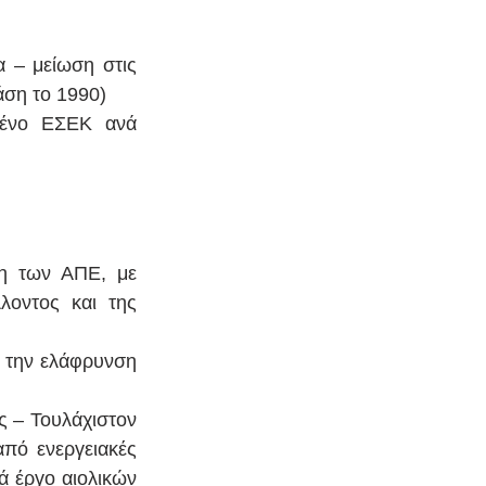
 – μείωση στις 
ση το 1990) 
μένο ΕΣΕΚ ανά 
η των ΑΠΕ, με 
οντος και της 
 την ελάφρυνση 
 – Τουλάχιστον 
πό ενεργειακές 
 έργο αιολικών 