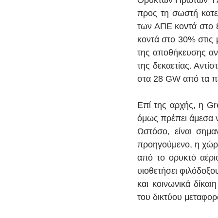
Ορυκτών Πρώτων Υλώ
προς τη σωστή κατε
των ΑΠΕ κοντά στο 
κοντά στο 30% στις 
της αποθήκευσης αν
της δεκαετίας. Αντίσ
στα 28 GW από τα π
Επί της αρχής, η Gr
όμως πρέπει άμεσα να
Ωστόσο, είναι σημα
προηγούμενο, η χώρα
από το ορυκτό αέρι
υιοθετήσει φιλόδοξο
και κοινωνικά δίκα
του δικτύου μεταφορά