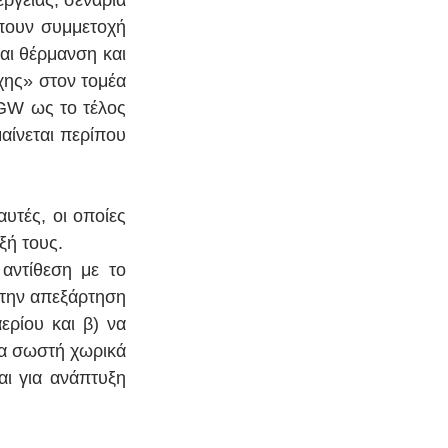
γειας, σενάρια 
ουν συμμετοχή 
 θέρμανση και 
ης» στον τομέα 
GW ως το τέλος 
αίνεται περίπου 
τές, οι οποίες 
ξή τους. 
ντίθεση με το 
την απεξάρτηση 
ρίου και β) να 
α σωστή χωρικά 
ι για ανάπτυξη 