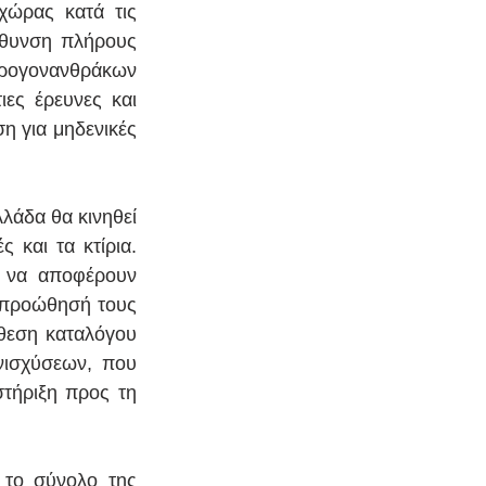
ώρας κατά τις 
ύθυνση πλήρους 
ρογονανθράκων 
ες έρευνες και 
 για μηδενικές 
λάδα θα κινηθεί 
και τα κτίρια. 
ν να αποφέρουν 
 προώθησή τους 
θεση καταλόγου 
νισχύσεων, που 
τήριξη προς τη 
το σύνολο της 