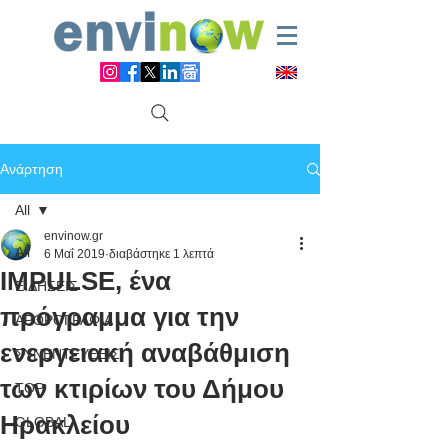
Ανάρτηση
All
envinow.gr
All
6 Μαΐ 2019
διαβάστηκε 1 λεπτά
IMPULSE, ένα
ΕΙΔΗΣΕΙΣ
πρόγραμμα για την
ΑΡΘΡΟΓΡΑΦΙΑ
ενεργειακή αναβάθμιση
ΣΥΝΕΝΤΕΥΞΕΙΣ
των κτιρίων του Δήμου
TOP
Ηρακλείου
GLOBAL