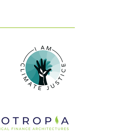
: 15 εκατ. ευρώ για 10
 κατά της λειψυδρίας
 νησιά