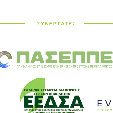
Παγκόσμιος
ΥΠΕΝ
Μετεωρολογικός
έργα
Οργανισμός: Ιστορικός
σε 9
καύσωνας σαρώνει την
ΣΥΝΕΡΓΑΤΕΣ
Ευρώπη