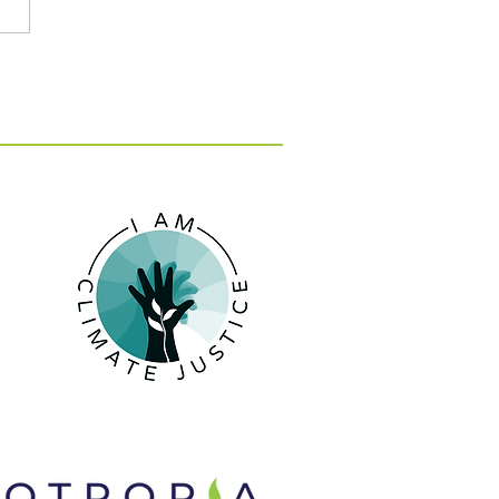
: 15 εκατ. ευρώ για 10
 κατά της λειψυδρίας
 νησιά