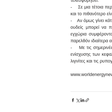
τελεσφορήσει.
-    Σε μια τέτοια 
και το πιθανότερο εί
-    Αν όμως γίνει κά
ουδείς μπορεί να π
εγχώρια συμφέροντα
παρελθόν ιδιαίτερα 
-    Με τις σημεριν
ενίσχυσης των κεφα
λιγνίτες και τις ρυ
www.worldenergyne