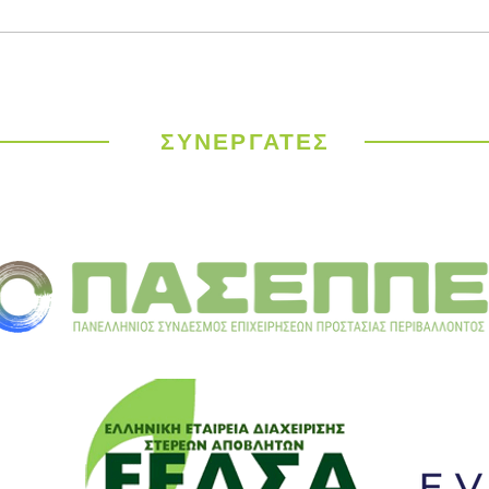
Παγκόσμιος
ΥΠΕΝ
Μετεωρολογικός
έργα
Οργανισμός: Ιστορικός
σε 9
καύσωνας σαρώνει την
ΣΥΝΕΡΓΑΤΕΣ
Ευρώπη