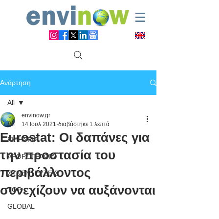
Ανάρτηση
All
envinow.gr
All
14 Ιουλ 2021
διαβάστηκε 1 λεπτά
Eurostat: Οι δαπάνες για
ΕΙΔΗΣΕΙΣ
την προστασία του
ΑΡΘΡΟΓΡΑΦΙΑ
περιβάλλοντος
ΣΥΝΕΝΤΕΥΞΕΙΣ
συνεχίζουν να αυξάνονται
TOP
GLOBAL