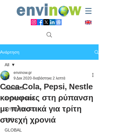
Ανάρτηση
All
envinow.gr
All
9 Δεκ 2020
διαβάστηκε 2 λεπτά
Coca-Cola, Pepsi, Nestle
ΕΙΔΗΣΕΙΣ
κορυφαίες στη ρύπανση
ΑΡΘΡΟΓΡΑΦΙΑ
με πλαστικά για τρίτη
ΣΥΝΕΝΤΕΥΞΕΙΣ
συνεχή χρονιά
TOP
GLOBAL