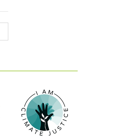
: 15 εκατ. ευρώ για 10
 κατά της λειψυδρίας
 νησιά