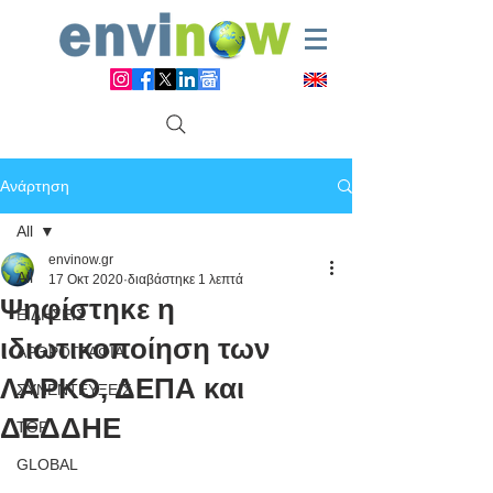
Ανάρτηση
All
envinow.gr
All
17 Οκτ 2020
διαβάστηκε 1 λεπτά
Ψηφίστηκε η
ΕΙΔΗΣΕΙΣ
ιδιωτικοποίηση των
ΑΡΘΡΟΓΡΑΦΙΑ
ΛΑΡΚΟ, ΔΕΠΑ και
ΣΥΝΕΝΤΕΥΞΕΙΣ
ΔΕΔΔΗΕ
TOP
GLOBAL