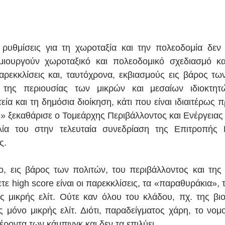
 ρυθμίσεις για τη χωροταξία και την πολεοδομία δεν 
ιουργούν χωροταξικό και πολεοδομικό σχεδιασμό κατ
αρεκκλίσεις και, ταυτόχρονα, εκβιασμούς εις βάρος των 
 της περιουσίας των μικρών και μεσαίων ιδιοκτητών
ία και τη δημόσια διοίκηση, κάτι που είναι ιδιαιτέρως π
» ξεκαθάρισε ο Τομεάρχης Περιβάλλοντος και Ενέργειας
ιλία του στην τελευταία συνεδρίαση της Επιτροπής 
ς.
ο, εις βάρος των πολιτών, του περιβάλλοντος και της 
τε high score είναι οι παρεκκλίσεις, τα «παραθυράκια», τ
ας μικρής ελίτ. Ούτε καν όλου του κλάδου, πχ. της βιο
ς μόνο μικρής ελίτ. Διότι, παραδείγματος χάρη, το νομο
ροντα των κάμπινγκ και δεν τα επιλύει.