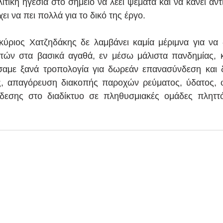
λιτική ηγεσία στο σημείο να λέει ψέματα και να κάνει αντ
ει να πει πολλά για το δικό της έργο.
ύριος Χατζηδάκης δε λαμβάνει καμία μέριμνα για να δ
ών στα βασικά αγαθά, εν μέσω μάλιστα πανδημίας, κα
σαμε ξανά τροπολογία για δωρεάν επανασύνδεση και 
ς, απαγόρευση διακοπής παροχών ρεύματος, ύδατος, φ
δεσης στο διαδίκτυο σε πληθυσμιακές ομάδες πληττό