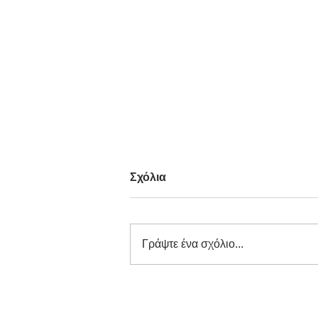
Σχόλια
Γράψτε ένα σχόλιο...
Διαγωνισμός Καινοτομίας
ΕΕΔΣΑ 2026: Καινοτόμες
Ιδέες και Λύσεις στην