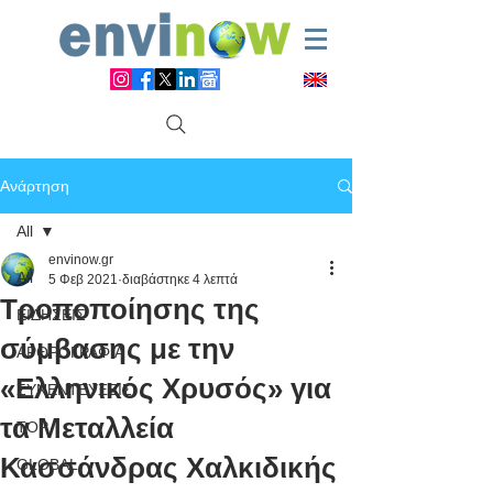
Ανάρτηση
All
envinow.gr
All
5 Φεβ 2021
διαβάστηκε 4 λεπτά
Τροποποίησης της
ΕΙΔΗΣΕΙΣ
σύμβασης με την
ΑΡΘΡΟΓΡΑΦΙΑ
«Ελληνικός Χρυσός» για
ΣΥΝΕΝΤΕΥΞΕΙΣ
τα Μεταλλεία
TOP
Κασσάνδρας Χαλκιδικής
GLOBAL