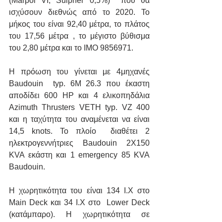
(Marpol VI, Sulpher 0,5%)  που θα 
ισχύσουν διεθνώς από το 2020. Το 
μήκος του είναι 92,40 μέτρα, το πλάτος 
του 17,56 μέτρα , το μέγιστο βύθισμα 
του 2,80 μέτρα και το ΙΜΟ 9856971.
Η πρόωση του γίνεται με 4μηχανές 
Baudouin  typ. 6M 26.3 που έκαστη 
αποδίδει 600 HP και 4 ελικοπηδάλια  
Azimuth Thrusters VETH typ. VZ 400 
και η ταχύτητα του αναμένεται να είναι 
14,5 knots. Το πλοίο  διαθέτει 2 
ηλεκτρογεννήτριες Baudouin 2X150 
KVA εκάστη και 1 emergency 85 KVA 
Baudouin.
Η χωρητικότητα του είναι 134 Ι.Χ στο 
Main Deck και 34 Ι.Χ στο  Lower Deck 
(κατάμπαρο). Η χωρητικότητα σε 