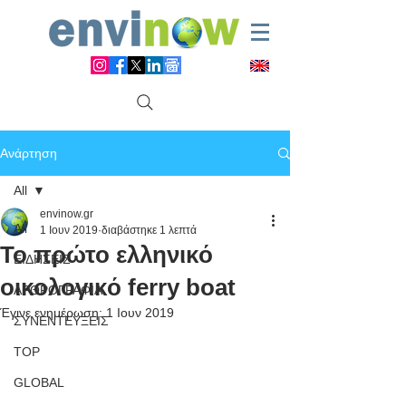
Ανάρτηση
All
envinow.gr
All
1 Ιουν 2019
διαβάστηκε 1 λεπτά
Το πρώτο ελληνικό
ΕΙΔΗΣΕΙΣ
οικολογικό ferry boat
ΑΡΘΡΟΓΡΑΦΙΑ
Έγινε ενημέρωση:
1 Ιουν 2019
ΣΥΝΕΝΤΕΥΞΕΙΣ
TOP
GLOBAL