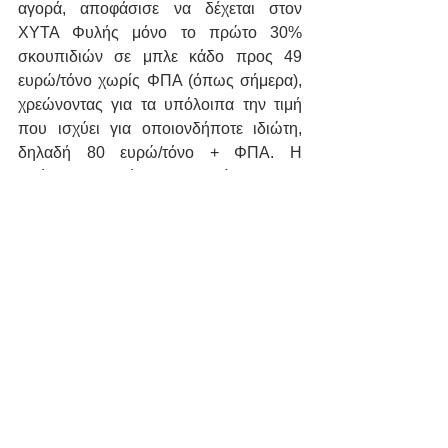
αγορά, αποφάσισε να δέχεται στον 
ΧΥΤΑ Φυλής μόνο το πρώτο 30% 
σκουπιδιών σε μπλε κάδο προς 49 
ευρώ/τόνο χωρίς ΦΠΑ (όπως σήμερα), 
χρεώνοντας για τα υπόλοιπα την τιμή 
που ισχύει για οποιονδήποτε ιδιώτη, 
δηλαδή 80 ευρώ/τόνο + ΦΠΑ. Η 
απόφαση προκάλεσε την αντίδραση της 
Ελληνικής Εταιρείας Αξιοποίησης-
Ανακύκλωσης, που υποστήριξε ότι ο 
ΕΔΣΝΑ δεν μπορεί να τροποποιεί 
μονομερώς το πλαίσιο συνεργασίας 
που έχει εγκριθεί από το υπουργείο 
Περιβάλλοντος. Ενώ τα τρία από τα 
τέσσερα ιδιωτικά ΚΔΑΥ της Αττικής 
(Mari Recycling, Alpha Green, ASA 
Recycle) προσέφυγαν στο Συμβούλιο 
της Επικρατείας.