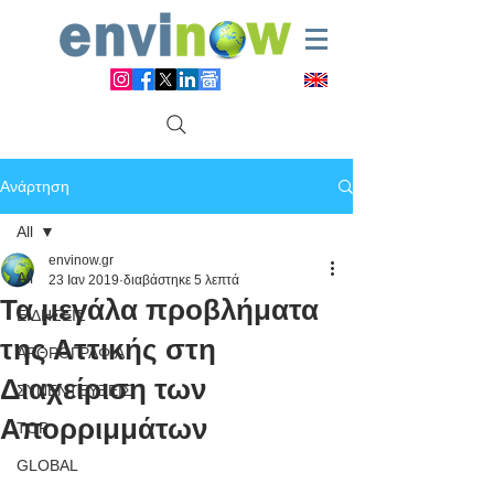
Ανάρτηση
All
envinow.gr
All
23 Ιαν 2019
διαβάστηκε 5 λεπτά
Τα μεγάλα προβλήματα
ΕΙΔΗΣΕΙΣ
της Αττικής στη
ΑΡΘΡΟΓΡΑΦΙΑ
Διαχείριση των
ΣΥΝΕΝΤΕΥΞΕΙΣ
Απορριμμάτων
TOP
GLOBAL