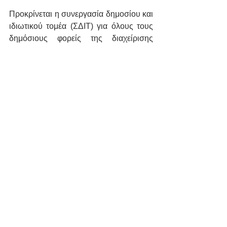
Προκρίνεται η συνεργασία δημοσίου και 
ιδιωτικού τομέα (ΣΔΙΤ) για όλους τους 
δημόσιους φορείς της διαχείρισης 
αποβλήτων,. Αυτό αφορά σε όλα τα 
επίπεδα διαχείρισης των αποβλήτων 
(συλλογή, διαλογή, επεξεργασία κ.α.) 
εφόσον η συνεργασία αυτή επιτυγχάνει 
ικανοποιητικό λόγο ποιότητας-κόστους 
παροχής υπηρεσιών, προς όφελος των 
πολιτών και του περιβάλλοντος.
Περιλαμβάνεται αναλυτικό σχέδιο 
υλοποίησης των απαραίτητων 
υποδομών, για το σύνολο της χώρας, 
σε ότι αφορά τις Μονάδες Επεξεργασίας 
Αποβλήτων (ΜΕΑ), όπως και τις 
Μονάδες Επεξεργασίας Βιοαποβλήτων 
(ΜΕΒΑ).