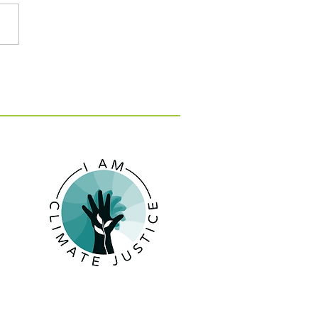
: 15 εκατ. ευρώ για 10
 κατά της λειψυδρίας
 νησιά