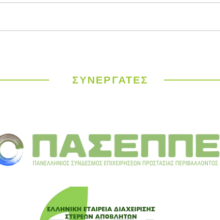
Παγκόσμιος
ΥΠΕΝ
Μετεωρολογικός
έργα
Οργανισμός: Ιστορικός
σε 9
καύσωνας σαρώνει την
ΣΥΝΕΡΓΑΤΕΣ
Ευρώπη